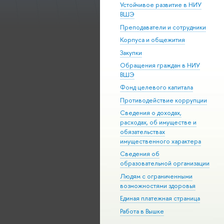
Устойчивое развитие в НИУ
ВШЭ
Преподаватели и сотрудники
Корпуса и общежития
Закупки
Обращения граждан в НИУ
ВШЭ
Фонд целевого капитала
Противодействие коррупции
Сведения о доходах,
расходах, об имуществе и
обязательствах
имущественного характера
Сведения об
образовательной организации
Людям с ограниченными
возможностями здоровья
Единая платежная страница
Работа в Вышке