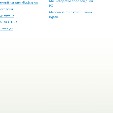
Министерство просвещения
ижный магазин «БукВышка»
РФ
пография
Массовые открытые онлайн-
диацентр
курсы
рналы ВШЭ
бликации