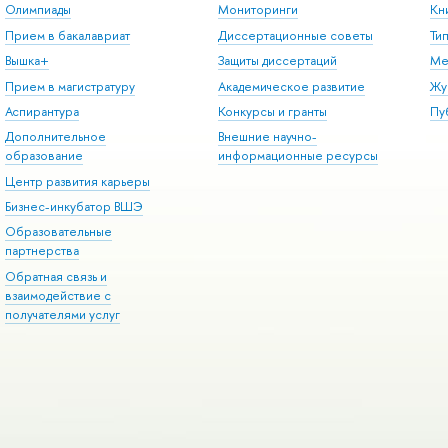
Олимпиады
Мониторинги
Кн
Прием в бакалавриат
Диссертационные советы
Ти
Вышка+
Защиты диссертаций
Ме
Прием в магистратуру
Академическое развитие
Жу
Аспирантура
Конкурсы и гранты
Пу
Дополнительное
Внешние научно-
образование
информационные ресурсы
Центр развития карьеры
Бизнес-инкубатор ВШЭ
Образовательные
партнерства
Обратная связь и
взаимодействие с
получателями услуг