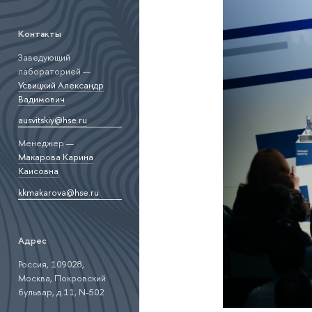
Контакты
Заведующий
лабораторией —
Усвицкий Александр
Вадимович
ausvitskiy@hse.ru
Менеджер —
Макарова Карина
Каисовна
kkmakarova@hse.ru
Адрес
Россия, 109028,
Москва, Покровский
бульвар, д.11, N-502