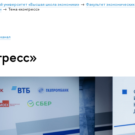
й университет «Высшая школа экономики»
Факультет экономических
и
Тема «конгресс»
 канал
гресс»