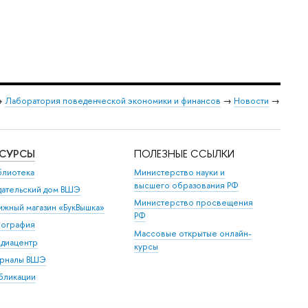
→
Лаборатория поведенческой экономики и финансов
→
Новости
→
ЕСУРСЫ
ПОЛЕЗНЫЕ ССЫЛКИ
блиотека
Министерство науки и
высшего образования РФ
дательский дом ВШЭ
Министерство просвещения
ижный магазин «БукВышка»
РФ
пография
Массовые открытые онлайн-
диацентр
курсы
рналы ВШЭ
бликации