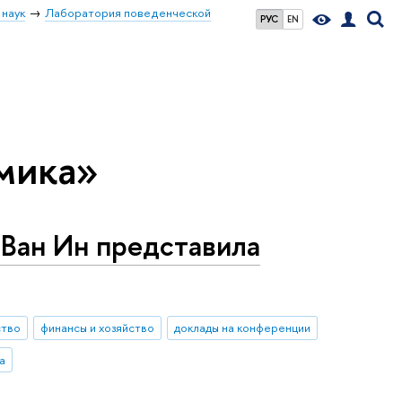
 наук
Лаборатория поведенческой
РУС
EN
мика»
 Ван Ин представила
ство
финансы и хозяйство
доклады на конференции
а