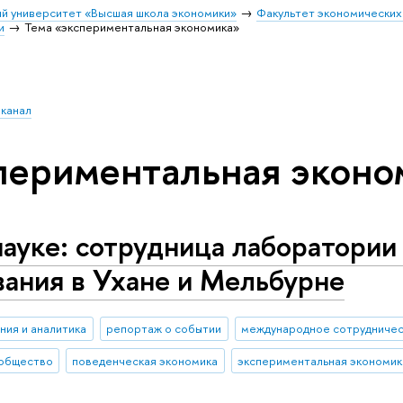
й университет «Высшая школа экономики»
Факультет экономических
и
Тема «экспериментальная экономика»
 канал
периментальная эконо
науке: сотрудница лаборатории
ания в Ухане и Мельбурне
ния и аналитика
репортаж о событии
международное сотрудниче
общество
поведенческая экономика
экспериментальная экономик