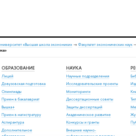
университет «Высшая школа экономики»
→
Факультет экономических наук
ика»
ОБРАЗОВАНИЕ
НАУКА
Р
Лицей
Научные подразделения
Би
Довузовская подготовка
Исследовательские проекты
Из
Олимпиады
Мониторинги
Кн
Прием в бакалавриат
Диссертационные советы
Ти
Вышка+
Защиты диссертаций
Ме
Прием в магистратуру
Академическое развитие
Жу
Аспирантура
Конкурсы и гранты
Пу
Дополнительное
Внешние научно-
образование
информационные ресурсы