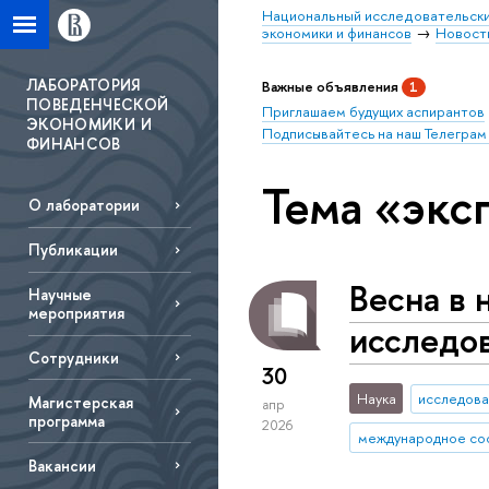
Национальный исследовательски
экономики и финансов
Новост
ЛАБОРАТОРИЯ
Важные объявления
1
ПОВЕДЕНЧЕСКОЙ
Приглашаем будущих аспирантов
ЭКОНОМИКИ И
Подписывайтесь на наш Телеграм
ФИНАНСОВ
Тема «экс
О лаборатории
Публикации
Весна в 
Научные
мероприятия
исследов
Сотрудники
30
Наука
исследова
Магистерская
апр
программа
2026
международное со
Вакансии