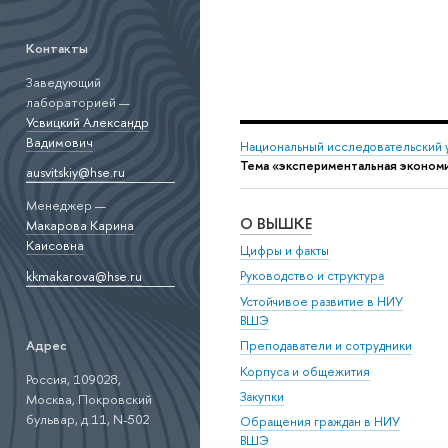
Контакты
Заведующий
лабораторией —
Усвицкий Александр
Вадимович
Национальный исследовательский 
Тема «экспериментальная эконом
ausvitskiy@hse.ru
Менеджер —
О ВЫШКЕ
Макарова Карина
Каисовна
Цифры и факты
kkmakarova@hse.ru
Руководство и структура
Устойчивое развитие в НИУ
ВШЭ
Адрес
Преподаватели и сотрудники
Корпуса и общежития
Россия, 109028,
Закупки
Москва, Покровский
бульвар, д.11, N-502
Обращения граждан в НИУ
ВШЭ