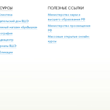
ЕСУРСЫ
ПОЛЕЗНЫЕ ССЫЛКИ
блиотека
Министерство науки и
высшего образования РФ
дательский дом ВШЭ
Министерство просвещения
ижный магазин «БукВышка»
РФ
пография
Массовые открытые онлайн-
диацентр
курсы
рналы ВШЭ
бликации