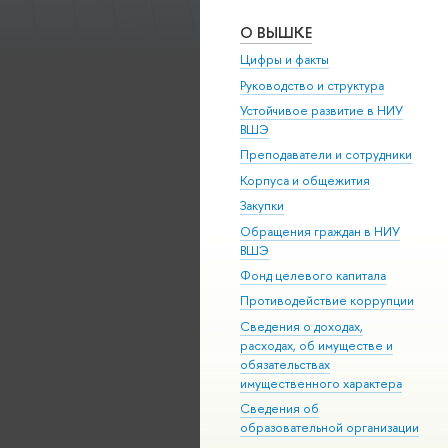
О ВЫШКЕ
Цифры и факты
Руководство и структура
Устойчивое развитие в НИУ
ВШЭ
Преподаватели и сотрудники
Корпуса и общежития
Закупки
Обращения граждан в НИУ
ВШЭ
Фонд целевого капитала
Противодействие коррупции
Сведения о доходах,
расходах, об имуществе и
обязательствах
имущественного характера
Сведения об
образовательной организации