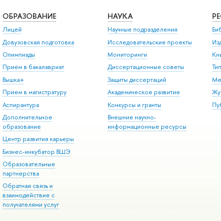
ОБРАЗОВАНИЕ
НАУКА
Р
Лицей
Научные подразделения
Би
Довузовская подготовка
Исследовательские проекты
Из
Олимпиады
Мониторинги
Кн
Прием в бакалавриат
Диссертационные советы
Ти
Вышка+
Защиты диссертаций
Ме
Прием в магистратуру
Академическое развитие
Жу
Аспирантура
Конкурсы и гранты
Пу
Дополнительное
Внешние научно-
образование
информационные ресурсы
Центр развития карьеры
Бизнес-инкубатор ВШЭ
Образовательные
партнерства
Обратная связь и
взаимодействие с
получателями услуг