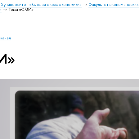
й университет «Высшая школа экономики»
Факультет экономических
и
Тема «СМИ»
 канал
И»