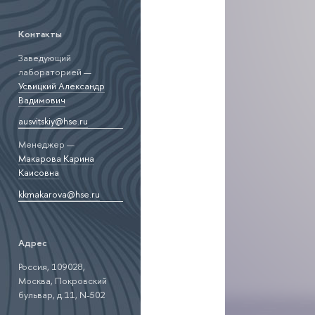
Контакты
Заведующий
лабораторией —
Усвицкий Александр
Вадимович
ausvitskiy@hse.ru
Менеджер —
Макарова Карина
Каисовна
kkmakarova@hse.ru
Адрес
Россия, 109028,
Москва, Покровский
бульвар, д.11, N-502