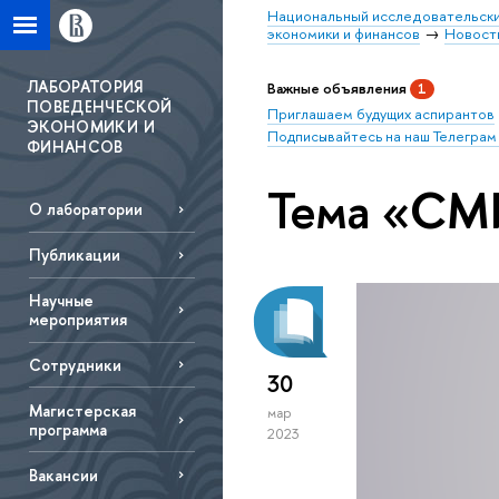
Национальный исследовательски
экономики и финансов
Новост
ЛАБОРАТОРИЯ
Важные объявления
1
ПОВЕДЕНЧЕСКОЙ
Приглашаем будущих аспирантов
ЭКОНОМИКИ И
Подписывайтесь на наш Телеграм
ФИНАНСОВ
Тема «СМ
О лаборатории
Публикации
Научные
мероприятия
Сотрудники
30
Магистерская
мар
программа
2023
Вакансии