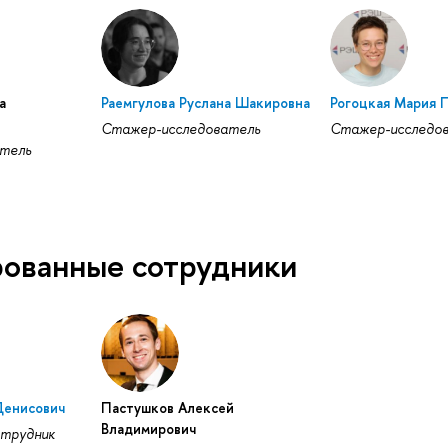
а
Раемгулова Руслана Шакировна
Рогоцкая Мария 
Стажер-исследователь
Стажер-исследо
тель
ованные сотрудники
Денисович
Пастушков Алексей
Владимирович
отрудник