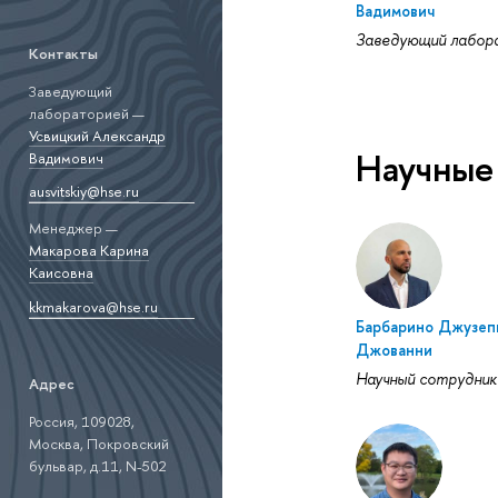
Вадимович
Заведующий лабор
Контакты
Заведующий
лабораторией —
Усвицкий Александр
Научные
Вадимович
ausvitskiy@hse.ru
Менеджер —
Макарова Карина
Каисовна
kkmakarova@hse.ru
Барбарино Джузеп
Джованни
Научный сотрудник
Адрес
Россия, 109028,
Москва, Покровский
бульвар, д.11, N-502