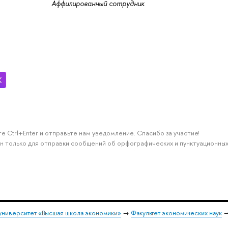
Аффилированный сотрудник
е Ctrl+Enter и отправьте нам уведомление. Спасибо за участие!
н только для отправки сообщений об орфографических и пунктуационных
университет «Высшая школа экономики»
→
Факультет экономических наук