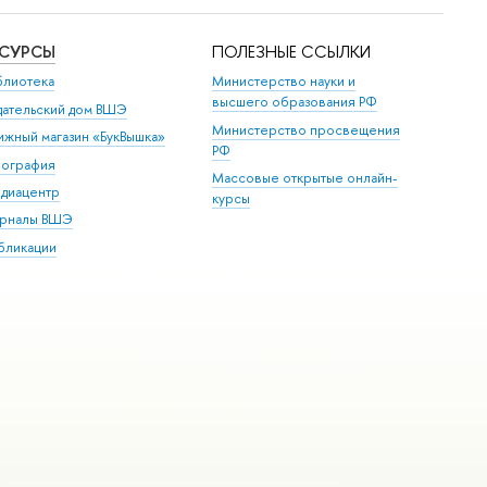
ЕСУРСЫ
ПОЛЕЗНЫЕ ССЫЛКИ
блиотека
Министерство науки и
высшего образования РФ
дательский дом ВШЭ
Министерство просвещения
ижный магазин «БукВышка»
РФ
пография
Массовые открытые онлайн-
диацентр
курсы
рналы ВШЭ
бликации