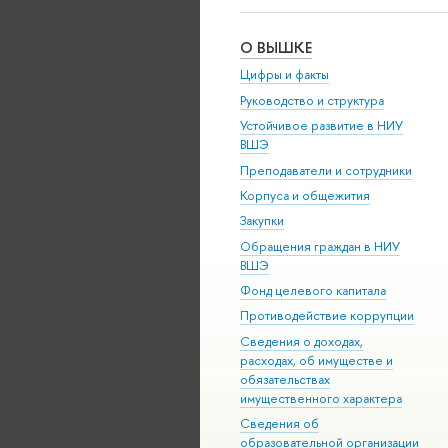
О ВЫШКЕ
Цифры и факты
Руководство и структура
Устойчивое развитие в НИУ
ВШЭ
Преподаватели и сотрудники
Корпуса и общежития
Закупки
Обращения граждан в НИУ
ВШЭ
Фонд целевого капитала
Противодействие коррупции
Сведения о доходах,
расходах, об имуществе и
обязательствах
имущественного характера
Сведения об
образовательной организации