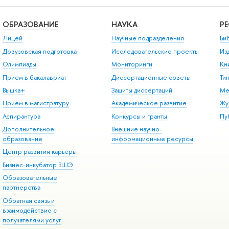
ОБРАЗОВАНИЕ
НАУКА
Р
Лицей
Научные подразделения
Би
Довузовская подготовка
Исследовательские проекты
Из
Олимпиады
Мониторинги
Кн
Прием в бакалавриат
Диссертационные советы
Ти
Вышка+
Защиты диссертаций
Ме
Прием в магистратуру
Академическое развитие
Жу
Аспирантура
Конкурсы и гранты
Пу
Дополнительное
Внешние научно-
образование
информационные ресурсы
Центр развития карьеры
Бизнес-инкубатор ВШЭ
Образовательные
партнерства
Обратная связь и
взаимодействие с
получателями услуг