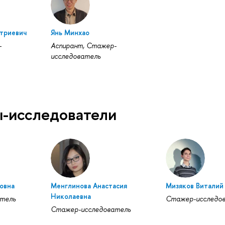
триевич
Янь Минхао
-
Аспирант, Стажер-
исследователь
-исследователи
овна
Менглинова Анастасия
Мизяков Виталий
Николаевна
тель
Стажер-исследо
Стажер-исследователь