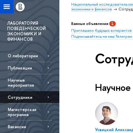
Национальный исследовательски
экономики и финансов
Сотруд
ЛАБОРАТОРИЯ
Важные объявления
1
ПОВЕДЕНЧЕСКОЙ
Приглашаем будущих аспирантов
ЭКОНОМИКИ И
Подписывайтесь на наш Телеграм
ФИНАНСОВ
Сотру
О лаборатории
Публикации
Научные
Научное
мероприятия
Сотрудники
Магистерская
программа
Вакансии
Усвицкий Алексан