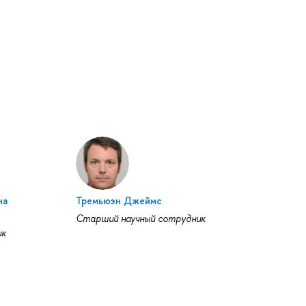
на
Тремьюэн Джеймс
Старший научный сотрудник
ик