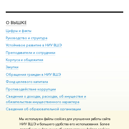
О ВЫШКЕ
ОБ
Цифры и факты
Ли
Руководство и структура
Дов
Устойчивое развитие в НИУ ВШЭ
Ол
Преподаватели и сотрудники
При
Корпуса и общежития
Вы
Закупки
При
Обращения граждан в НИУ ВШЭ
Ас
Фонд целевого капитала
До
Противодействие коррупции
Цен
Сведения о доходах, расходах, об имуществе и
Би
обязательствах имущественного характера
Об
Сведения об образовательной организации
Обр
Людям с ограниченными возможностями здоровья
Мы используем файлы cookies для улучшения работы сайта
Единая платежная страница
НИУ ВШЭ и большего удобства его использования. Более