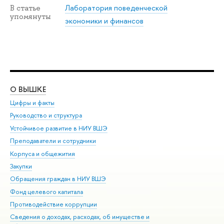
Лаборатория поведенческой
В статье
упомянуты
экономики и финансов
О ВЫШКЕ
ОБ
Цифры и факты
Ли
Руководство и структура
Дов
Устойчивое развитие в НИУ ВШЭ
Ол
Преподаватели и сотрудники
При
Корпуса и общежития
Вы
Закупки
При
Обращения граждан в НИУ ВШЭ
Ас
Фонд целевого капитала
До
Противодействие коррупции
Цен
Сведения о доходах, расходах, об имуществе и
Би