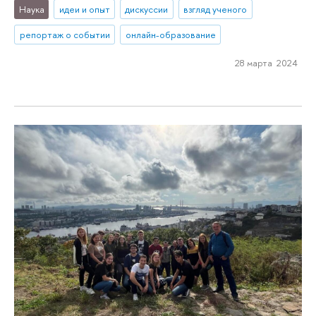
Наука
идеи и опыт
дискуссии
взгляд ученого
репортаж о событии
онлайн-образование
28 марта 2024