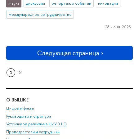
Наука
дискуссии
репортаж о событии
инновации
международное сотрудничество
28 июня 2023
Следующая страница
1
2
О ВЫШКЕ
ОБ
Цифры и факты
Ли
Руководство и структура
Дов
Устойчивое развитие в НИУ ВШЭ
Ол
Преподаватели и сотрудники
При