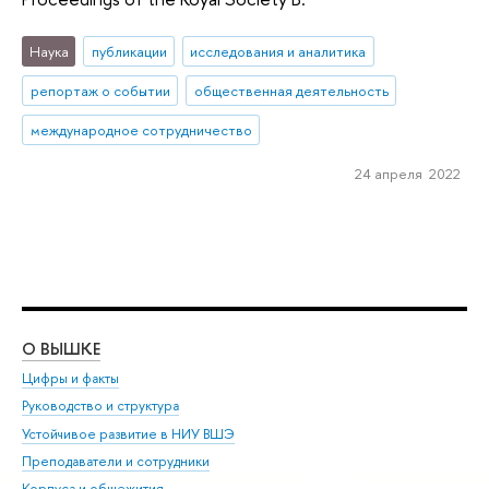
Наука
публикации
исследования и аналитика
репортаж о событии
общественная деятельность
международное сотрудничество
24 апреля 2022
О ВЫШКЕ
ОБ
Цифры и факты
Ли
Руководство и структура
Дов
Устойчивое развитие в НИУ ВШЭ
Ол
Преподаватели и сотрудники
При
Корпуса и общежития
Вы