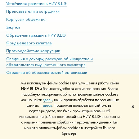
Устойчивое развитие в НИУ ВШЭ
Ол
Преподаватели и сотрудники
При
Корпуса и общежития
Вы
Закупки
При
Обращения граждан в НИУ ВШЭ
Ас
Фонд целевого капитала
До
Противодействие коррупции
Цен
Сведения о доходах, расходах, об имуществе и
Би
обязательствах имущественного характера
Об
Сведения об образовательной организации
Обр
Людям с ограниченными возможностями здоровья
Мы используем файлы cookies для улучшения работы сайта
Единая платежная страница
НИУ ВШЭ и большего удобства его использования. Более
подробную информацию об использовании файлов cookies
Работа в Вышке
можно найти
здесь
, наши правила обработки персональных
данных –
здесь
. Продолжая пользоваться сайтом, вы
✖
Редактору
подтверждаете, что были проинформированы об
© НИУ ВШЭ 1993–2026
Адреса и контакты
Условия использования
использовании файлов cookies сайтом НИУ ВШЭ и согласны
с нашими правилами обработки персональных данных. Вы
материалов
Политика конфиденциальности
Карта сайта
можете отключить файлы cookies в настройках Вашего
Шрифты HSE Sans и HSE Slab разработаны в
Школе дизайна НИУ ВШЭ
браузера.